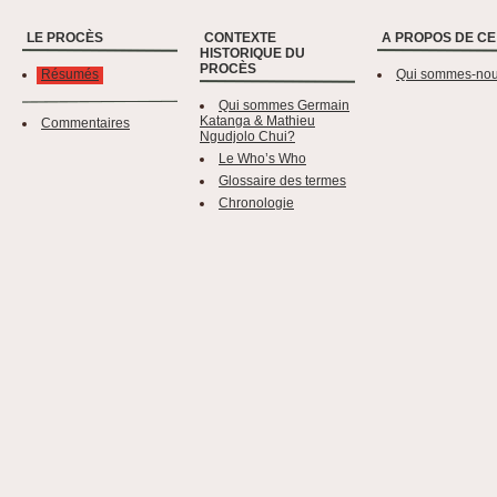
LE PROCÈS
CONTEXTE
A PROPOS DE CE
HISTORIQUE DU
PROCÈS
Résumés
Qui sommes-no
Qui sommes Germain
Katanga & Mathieu
Commentaires
Ngudjolo Chui?
Le Who’s Who
Glossaire des termes
Chronologie