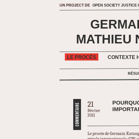
UN PROJECT DE
OPEN SOCIETY JUSTICE I
GERMA
MATHIEU 
LE PROCÈS
CONTEXTE H
RÉSU
POURQUO
21
IMPORTA
Février
2011
Le procès de Germain Katang
pénale internationale (CPI) a