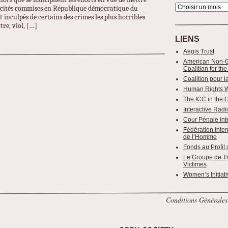
rocités commises en République démocratique du
 inculpés de certains des crimes les plus horribles
re, viol, […]
LIENS
Aegis Trust
American Non-G
Coalition for the
Coalition pour l
Human Rights 
The ICC in the 
Interactive Radio
Cour Pénale Int
Fédération Inter
de l’Homme
Fonds au Profit 
Le Groupe de Tra
Victimes
Women’s Initiati
Conditions Générales 