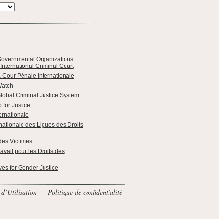
overnmental Organizations
 International Criminal Court
a Cour Pénale Internationale
Watch
Global Criminal Justice System
 for Justice
ernationale
nationale des Ligues des Droits
des Victimes
vail pour les Droits des
ves for Gender Justice
d’Utilisation
Politique de confidentialité