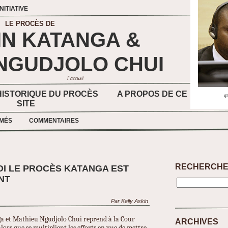
NITIATIVE
LE PROCÈS DE
IN KATANGA
&
NGUDJOLO CHUI
l’accusé
ISTORIQUE DU PROCÈS
A PROPOS DE CE
q
SITE
MÉS
COMMENTAIRES
RECHERCH
I LE PROCÈS KATANGA EST
NT
Par Kelly Askin
a et Mathieu Ngudjolo Chui reprend à la Cour
ARCHIVES
lors que se multiplient les efforts en vue de mettre