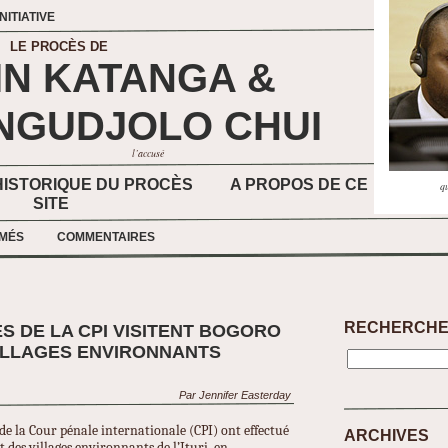
NITIATIVE
LE PROCÈS DE
IN KATANGA
&
NGUDJOLO CHUI
l’accusé
ISTORIQUE DU PROCÈS
A PROPOS DE CE
q
SITE
MÉS
COMMENTAIRES
RECHERCH
S DE LA CPI VISITENT BOGORO
VILLAGES ENVIRONNANTS
Par Jennifer Easterday
 de la Cour pénale internationale (CPI) ont effectué
ARCHIVES
t des villages environnants de l’Ituri, en