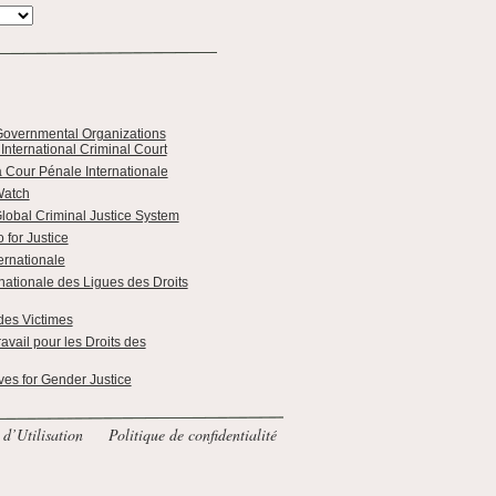
overnmental Organizations
 International Criminal Court
a Cour Pénale Internationale
Watch
Global Criminal Justice System
 for Justice
ernationale
nationale des Ligues des Droits
des Victimes
vail pour les Droits des
ves for Gender Justice
d’Utilisation
Politique de confidentialité