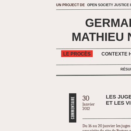
UN PROJECT DE
OPEN SOCIETY JUSTICE I
GERMA
MATHIEU 
LE PROCÈS
CONTEXTE H
RÉSU
LES JUGE
30
ET LES 
Janvier
2012
Du 16 au 20 janvier les juges
une visite du site de Bogoro e