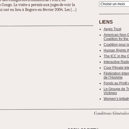
ongo. La visite a permis aux juges de voir la
i ont eu lieu à Bogoro en février 2004. Les […]
LIENS
Aegis Trust
American Non-G
Coalition for the
Coalition pour l
Human Rights 
The ICC in the 
Interactive Radio
Cour Pénale Int
Fédération Inter
de l’Homme
Fonds au Profit 
Le Groupe de Tra
Victimes
Women’s Initiati
Conditions Générales 