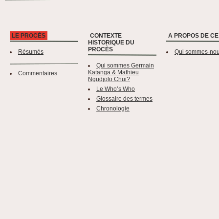
LE PROCÈS
CONTEXTE
A PROPOS DE CE
HISTORIQUE DU
PROCÈS
Résumés
Qui sommes-no
Qui sommes Germain
Katanga & Mathieu
Commentaires
Ngudjolo Chui?
Le Who’s Who
Glossaire des termes
Chronologie